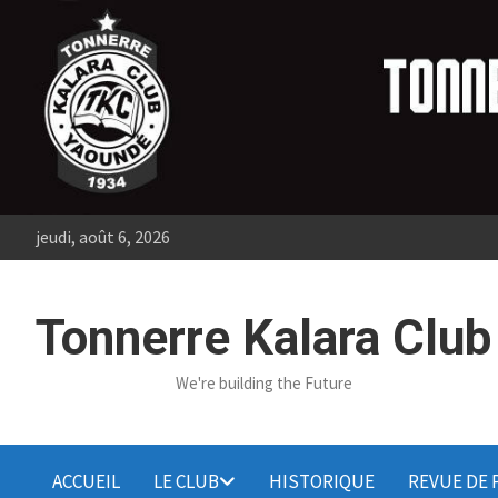
Skip
to
content
jeudi, août 6, 2026
Tonnerre Kalara Club
We're building the Future
ACCUEIL
LE CLUB
HISTORIQUE
REVUE DE 