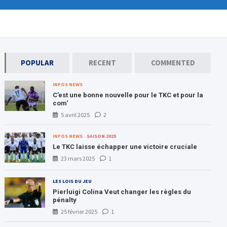
POPULAR
RECENT
COMMENTED
INFOS NEWS
C’est une bonne nouvelle pour le TKC et pour la
com‘
5 avril 2025
2
INFOS NEWS
SAISON 2025
Le TKC laisse échapper une victoire cruciale
23 mars 2025
1
LES LOIS DU JEU
Pierluigi Colina Veut changer les règles du
pénalty
25 février 2025
1