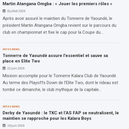
Martin Atangana Omgba : « Jouer les premiers rôles »
8 juillet 2026
Après avoir assuré le maintien du Tonnerre de Yaoundé, le
président Martin Atangana Omgba revient sur le parcours du
club en championnat et fixe le cap pour la Coupe du…
INFOS NEWS
Tonnerre de Yaoundé assure l’essentiel et sauve sa
place en Elite Two
22 juin 2026
Mission accomplie pour le Tonnerre Kalara Club de Yaoundé.
Au terme des Playoffs Down de l’Elite Two, dont le rideau est
tombé ce dimanche, le club mythique de la capitale…
INFOS NEWS
Derby de Yaoundé : le TKC et l’AS FAP se neutralisent, le
maintien se rapproche pour les Kalara Boys
18 juin 2026