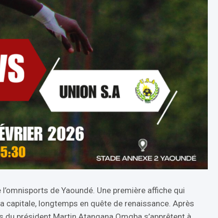
 l’omnisports de Yaoundé. Une première affiche qui
 la capitale, longtemps en quête de renaissance. Après
es du président Martin Atangana Omgba s’apprêtent à