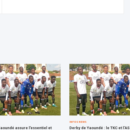
INFOS NEWS
aoundé assure l’essentiel et
Derby de Yaoundé : le TKC et l’AS