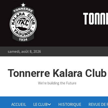
Skip
to
content
samedi, août 8, 2026
Tonnerre Kalara Club
We're building the Future
ACCUEIL
LE CLUB
HISTORIQUE
REVUE DE 