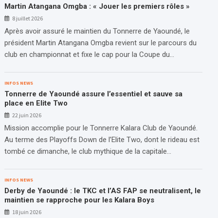
Martin Atangana Omgba : « Jouer les premiers rôles »
8 juillet 2026
Après avoir assuré le maintien du Tonnerre de Yaoundé, le
président Martin Atangana Omgba revient sur le parcours du
club en championnat et fixe le cap pour la Coupe du…
INFOS NEWS
Tonnerre de Yaoundé assure l’essentiel et sauve sa
place en Elite Two
22 juin 2026
Mission accomplie pour le Tonnerre Kalara Club de Yaoundé.
Au terme des Playoffs Down de l’Elite Two, dont le rideau est
tombé ce dimanche, le club mythique de la capitale…
INFOS NEWS
Derby de Yaoundé : le TKC et l’AS FAP se neutralisent, le
maintien se rapproche pour les Kalara Boys
18 juin 2026