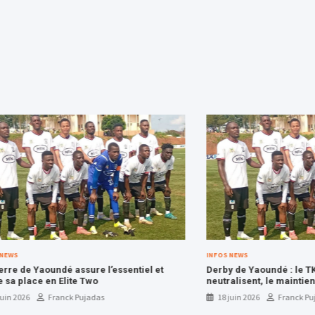
INFOS NEWS
aoundé assure l’essentiel et
Derby de Yaoundé : le TKC et l’AS
e en Elite Two
neutralisent, le maintien se rap
les Kalara Boys
Franck Pujadas
18 juin 2026
Franck Pujadas