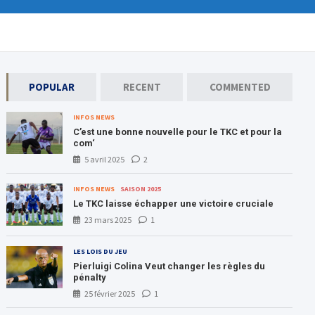
POPULAR
RECENT
COMMENTED
INFOS NEWS
C’est une bonne nouvelle pour le TKC et pour la
com‘
5 avril 2025
2
INFOS NEWS
SAISON 2025
Le TKC laisse échapper une victoire cruciale
23 mars 2025
1
LES LOIS DU JEU
Pierluigi Colina Veut changer les règles du
pénalty
25 février 2025
1