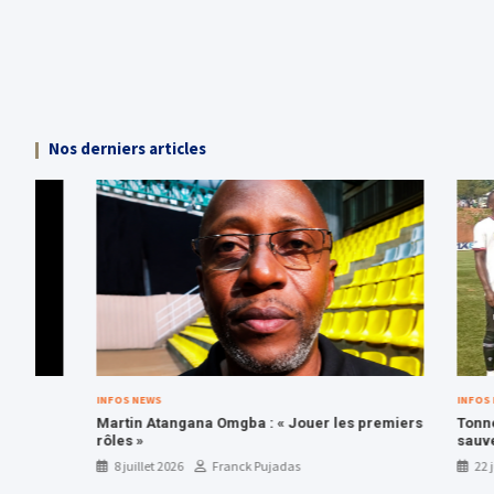
Nos derniers articles
INFOS NEWS
INFOS NEWS
Martin Atangana Omgba : « Jouer les premiers
Tonnerre de Y
rôles »
sauve sa plac
8 juillet 2026
Franck Pujadas
22 juin 2026