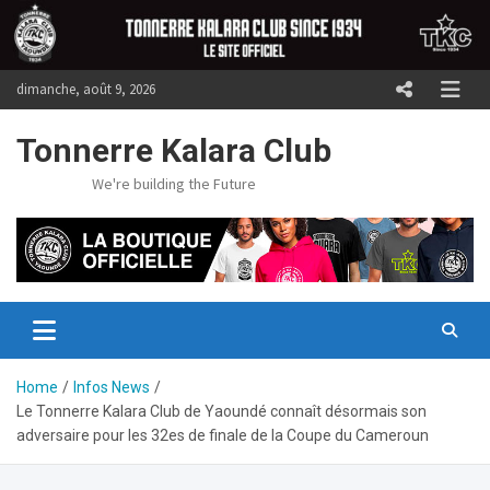
Skip
to
content
dimanche, août 9, 2026
Tonnerre Kalara Club
We're building the Future
Home
Infos News
Le Tonnerre Kalara Club de Yaoundé connaît désormais son
adversaire pour les 32es de finale de la Coupe du Cameroun