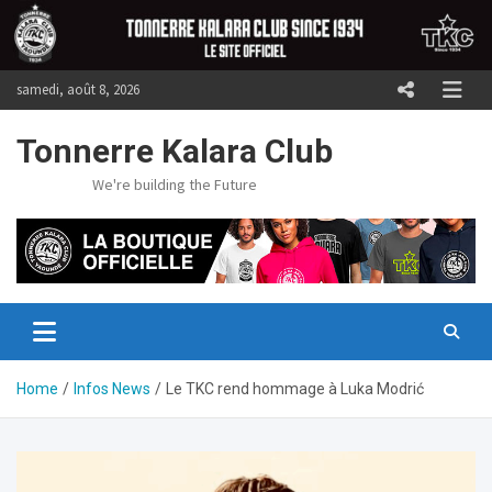
Skip
to
content
samedi, août 8, 2026
Tonnerre Kalara Club
We're building the Future
Home
Infos News
Le TKC rend hommage à Luka Modrić