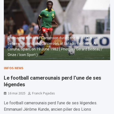
Emmanuel Kunde of Cameroon during the World Cup match
between Poland and Cameroon, at Estadio de Riazor, A
Coruna, Spain, on 19 June 1982 ( Photo by Gerard Bedeau /
Onze / Icon Sport )
INFOS NEWS
Le football camerounais perd l’une de ses
légendes
16 mai 2025
Franck Pujadas
Le football camerounais perd l’une de ses légendes.
Emmanuel Jérôme Kunde, ancien pilier des Lions