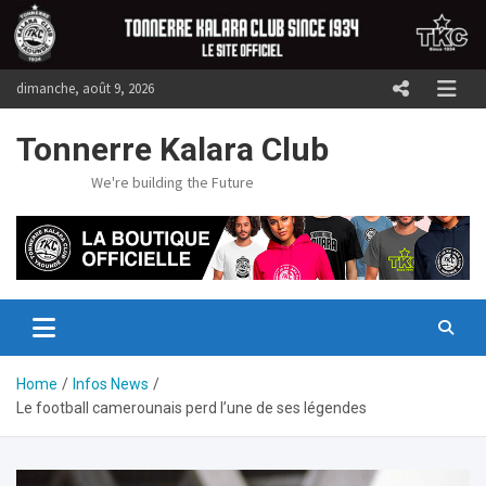
Skip
to
content
dimanche, août 9, 2026
Tonnerre Kalara Club
We're building the Future
Home
Infos News
Le football camerounais perd l’une de ses légendes