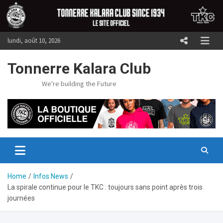
Skip
to
content
lundi, août 10, 2026
Tonnerre Kalara Club
We're building the Future
Home
Infos News
La spirale continue pour le TKC : toujours sans point après trois
journées