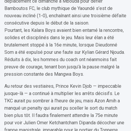
déplacement ce dimanche à Mbouda pour défier
Bamboutos FC, le club mythique de Yaoundé s’est de
nouveau incliné (1-0), enchaînant ainsi une troisième défaite
consécutive depuis le début de la saison.
Pourtant, les Kalara Boys avaient bien entamé la rencontre,
solides et disciplinés dans le jeu. Mais leur élan a été
brutalement stoppé à la 16e minute, lorsque Dieudonné
Som a été expulsé pour une faute sur Kylian Gérard Njouda.
Réduits à dix, les hommes du coach ont néanmoins fait
preuve de courage, tenant bon jusqu’à la pause malgré la
pression constante des Mangwa Boys.
Au retour des vestiaires, Prince Kevin Djob — impeccable
jusque-là — a continué à multiplier les arrêts décisifs. Le
TKC aurait pu sombrer à l’heure de jeu, mais Azon Amih a
manqué un penalty qui aurait pu sceller le sort du match
bien plus tôt. Il faudra finalement attendre la 75e minute
pour voir Julien Omer Ketchantcham Dipanda décocher une
frappe magistrale, imparable pour le portier du Tonnerre.