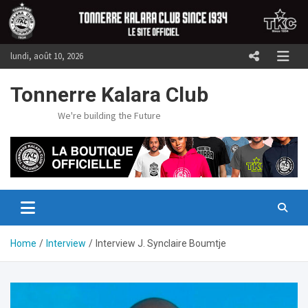
Skip
to
content
lundi, août 10, 2026
Tonnerre Kalara Club
We're building the Future
Home
Interview
Interview J. Synclaire Boumtje