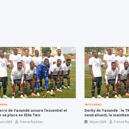
INFOS NEWS
aoundé assure l’essentiel et
Derby de Yaoundé : le TKC et l’AS
e en Elite Two
neutralisent, le maintien se rap
les Kalara Boys
Franck Pujadas
18 juin 2026
Franck Pujadas