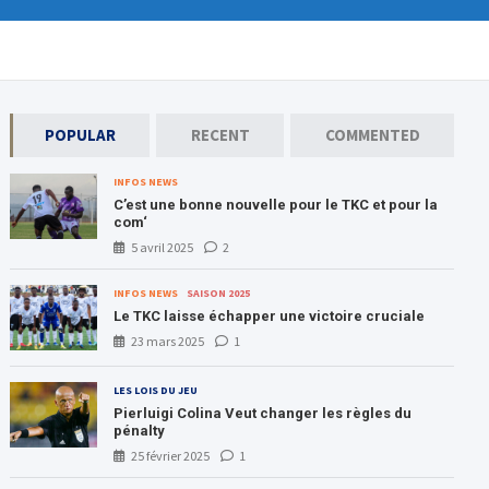
POPULAR
RECENT
COMMENTED
INFOS NEWS
C’est une bonne nouvelle pour le TKC et pour la
com‘
5 avril 2025
2
INFOS NEWS
SAISON 2025
Le TKC laisse échapper une victoire cruciale
23 mars 2025
1
LES LOIS DU JEU
Pierluigi Colina Veut changer les règles du
pénalty
25 février 2025
1