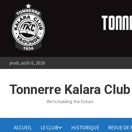
Skip
to
content
jeudi, août 6, 2026
Tonnerre Kalara Club
We're building the Future
ACCUEIL
LE CLUB
HISTORIQUE
REVUE DE 