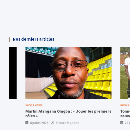
Nos derniers articles
INFOS NEWS
INFOS NEWS
Martin Atangana Omgba : « Jouer les premiers
Tonnerre de Y
rôles »
sauve sa plac
8 juillet 2026
Franck Pujadas
22 juin 2026