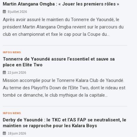
Martin Atangana Omgba : « Jouer les premiers rôles »
8 juillet 2026
Après avoir assuré le maintien du Tonnerre de Yaoundé, le
président Martin Atangana Omgba revient sur le parcours du
club en championnat et fixe le cap pour la Coupe du…
INFOS NEWS
Tonnerre de Yaoundé assure l’essentiel et sauve sa
place en Elite Two
22 juin 2026
Mission accomplie pour le Tonnerre Kalara Club de Yaoundé.
Au terme des Playoffs Down de l’Elite Two, dont le rideau est
tombé ce dimanche, le club mythique de la capitale…
INFOS NEWS
Derby de Yaoundé : le TKC et l’AS FAP se neutralisent, le
maintien se rapproche pour les Kalara Boys
18 juin 2026