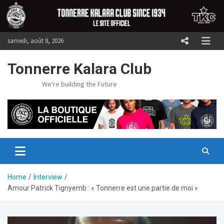
Skip
to
content
samedi, août 8, 2026
Tonnerre Kalara Club
We're building the Future
Home
Interview
Amour Patrick Tignyemb : « Tonnerre est une partie de moi »