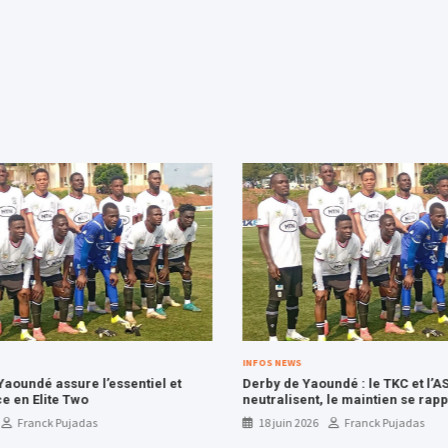
INFOS NEWS
aoundé assure l’essentiel et
Derby de Yaoundé : le TKC et l’AS
e en Elite Two
neutralisent, le maintien se rap
les Kalara Boys
Franck Pujadas
18 juin 2026
Franck Pujadas