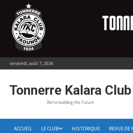
Skip
to
content
vendredi, août 7, 2026
Tonnerre Kalara Club
We're building the Future
ACCUEIL
LE CLUB
HISTORIQUE
REVUE DE 