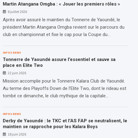
Martin Atangana Omgba : « Jouer les premiers rôles »
8 juillet 2026
Après avoir assuré le maintien du Tonnerre de Yaoundé, le
président Martin Atangana Omgba revient sur le parcours du
club en championnat et fixe le cap pour la Coupe du…
INFOS NEWS
Tonnerre de Yaoundé assure l’essentiel et sauve sa
place en Elite Two
22 juin 2026
Mission accomplie pour le Tonnerre Kalara Club de Yaoundé.
Au terme des Playoffs Down de l’Elite Two, dont le rideau est
tombé ce dimanche, le club mythique de la capitale…
INFOS NEWS
Derby de Yaoundé : le TKC et l’AS FAP se neutralisent, le
maintien se rapproche pour les Kalara Boys
18 juin 2026