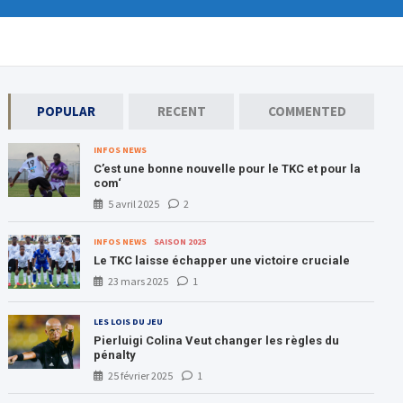
POPULAR
RECENT
COMMENTED
INFOS NEWS
C’est une bonne nouvelle pour le TKC et pour la
com‘
5 avril 2025
2
INFOS NEWS
SAISON 2025
Le TKC laisse échapper une victoire cruciale
23 mars 2025
1
LES LOIS DU JEU
Pierluigi Colina Veut changer les règles du
pénalty
25 février 2025
1