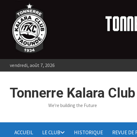
Skip
to
content
vendredi, août 7, 2026
Tonnerre Kalara Club
We're building the Future
ACCUEIL
LE CLUB
HISTORIQUE
REVUE DE 