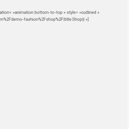
ation= »animation bottom-to-top » style= »outlined »
com%2Fdemo-fashion%2Fshop%2F|title:Shop|| »]