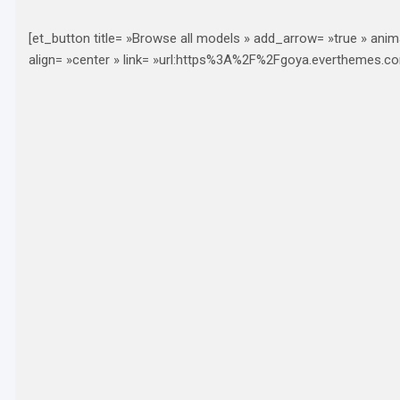
[et_button title= »Browse all models » add_arrow= »true » anim
align= »center » link= »url:https%3A%2F%2Fgoya.everthemes.