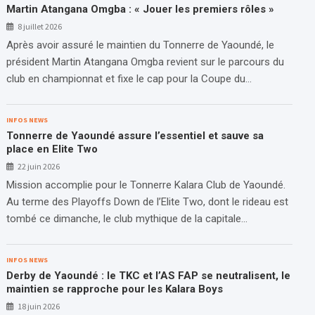
Martin Atangana Omgba : « Jouer les premiers rôles »
8 juillet 2026
Après avoir assuré le maintien du Tonnerre de Yaoundé, le
président Martin Atangana Omgba revient sur le parcours du
club en championnat et fixe le cap pour la Coupe du…
INFOS NEWS
Tonnerre de Yaoundé assure l’essentiel et sauve sa
place en Elite Two
22 juin 2026
Mission accomplie pour le Tonnerre Kalara Club de Yaoundé.
Au terme des Playoffs Down de l’Elite Two, dont le rideau est
tombé ce dimanche, le club mythique de la capitale…
INFOS NEWS
Derby de Yaoundé : le TKC et l’AS FAP se neutralisent, le
maintien se rapproche pour les Kalara Boys
18 juin 2026