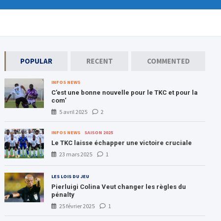
POPULAR
RECENT
COMMENTED
INFOS NEWS
C’est une bonne nouvelle pour le TKC et pour la
com‘
5 avril 2025
2
INFOS NEWS
SAISON 2025
Le TKC laisse échapper une victoire cruciale
23 mars 2025
1
LES LOIS DU JEU
Pierluigi Colina Veut changer les règles du
pénalty
25 février 2025
1